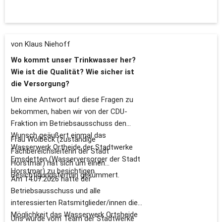
von Klaus Niehoff
Wo kommt unser Trinkwasser her?
Wie ist die Qualität? Wie sicher ist
die Versorgung?
Um eine Antwort auf diese Fragen zu
bekommen, haben wir von der CDU-
Fraktion im Betriebsausschuss den
Wunsch geäußert einmal das
Frau Wolbeck (zuständige
Wasserwerk Ortheide der Stadtwerke
Fachbereichsleiterin der Stadt
Emsdetten (Wasserversorger der Stadt
Horstmar) hat sich um einen
Horstmar) zu besichtigen.
Besichtigungstermin gekümmert.
Am 14.07.2026 hatte der
Betriebsausschuss und alle
interessierten Ratsmitglieder/innen die
Möglichkeit das Wasserwerk Ortsheide
Uns wurde vom Team der Stadtwerke