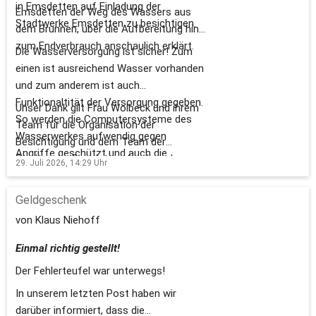
in Emsdetten auf Einladung der
Emsdetten der Weg des Wassers aus
Stadtwerke Emsdetten zu besichtigen.
dem Brunnen, über die Aufbereitung hin
zum Endverbrauch anschaulich erklärt.
Die Wasserversorgung ist sicher! Zum
einen ist ausreichend Wasser vorhanden
und zum anderem ist auch
Funktionaltität der Versorgung gegeben.
Unser Dank gilt Frau Wolbeck und ihrem
So werden die Computersysteme des
Team für die Organisation der
Wasserwerkes aufwendig gegen
Besichtigung und dem Team der
Angriffe geschützt und auch die
Stadtwerke Emsdetten für die sehr
29. Juli 2026, 14:29
Uhr
Energieversorgung der Anlage ist
informative Führung durch die Anlage.
abgesichert.
Geldgeschenk
von Klaus Niehoff
Einmal richtig gestellt!
Der Fehlerteufel war unterwegs!
In unserem letzten Post haben wir
darüber informiert, dass die