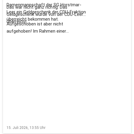
Damenmannschaft der SG Horstmar-
Das war nicht ganz richtig. Das
Leer ein Geldgeschenk der CDU-Fraktion
Geldgeschenk wurde von der CDU-Leer
überreicht bekommen hat.
überreicht.
Aufgeschoben ist aber nicht
aufgehoben! Im Rahmen einer
Feierstunde im Borchorster Hof haben
sich die Spielerinnen der
Meistermannschaft in das Golde Buch
der Stadt Horstmar eingetragen.
Winfried Mollenhauer hat die Chance
genutzt und Spielerinnen und Trainer die
noch „offenstehende“ Prämie
überreicht.
15. Juli 2026, 13:55
Uhr