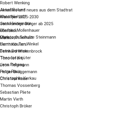
Robert Wenking
Josef Robert
Aktuelles und neues aus dem Stadtrat
Klaus Niehoff
Wahlflyer 2025-2030
Jens Heinemann
Sachkündige Bürger ab 2025
Winfried Mollenhauer
Überblick
Christoph Schulze Steinmann
Markus Osterholt
Mehr...
Hermann Ten Winkel
Gerrit Kösters
Petra Sommer
Bernhard Wickenbrock
Theodor Kajüter
Tono Isfort
Jens Rehaag
Leon Telgmann
Petra Raus
Holger Brüggemann
Christopher Kerkau
Christina Raue
Thomas Vossenberg
Sebastian Pliete
Martin Vieth
Christoph Bröker